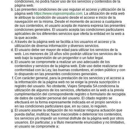
condiciones, no podrá hacer uso de los servicios y contenidos de la
página web.
Las presentes condiciones de uso regulan el acceso y utilización de la
página web
https://www.viajessimpatia.com
. La utilización de esta web
le atribuye la condición de usuario desde el acceso e inicio de la
navegación en la misma. Desde el momento de acceso a cualquiera
de sus contenidos, el usuario acepta de manera expresa las presentes
condiciones generales. El usuario acepta las condiciones particulares
aplicables de los diferentes servicios que oferta la entidad en la web a
la que accede.
A través de la página web se facilita a los usuarios el acceso y la
utilización de diversa información y diversos servicios.
El usuario debe ser mayor de edad para utilizar los servicios de la
web. Los menores de 18 años sólo podrán utilizar los servicios de la
web bajo la supervisión de un progenitor o un tutor legal.
El usuario se compromete a realizar un uso adecuado de los
contenidos y servicios de la página web. Este uso debe realizarse de
conformidad con la Ley, las buenas costumbres, el orden público y con
lo dispuesto en las presentes condiciones generales.
Con carácter general, para la prestación de los servicios y el acceso a
la información de la página web no se exige la previa suscripción o
registro del usuario. No obstante, Viajes Simpatía SA condiciona la
utilización de algunos de los servicios, ofertados en la web a la previa
cumplimentación del correspondiente registro o formulario de recogida
de datos de carácter personal del usuario. El citado registro se
efectuará en la forma expresamente indicada en el propio servicio o
en las condiciones particulares que, en su caso, lo regulen.
El usuario asume la obligación de no realizar ninguna actuación que
pueda dañar, inutilizar, hacer inaccesible o deteriorar los contenidos,
los servicios y/o impedir un normal disfrute de la página web por otros
usuarios. En particular, y a título meramente enunciativo y no limitativo,
el usuario se compromete a: