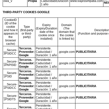
owa_v
Propia
Caducidad/Duración:
www.viajessimpatia.com
NE
1 año
THIRD-PARTY COOKIES GOOGLE
CookieID
(ID of the
Expiry
Domain
cookie
Type
(Expiry/Duration
(The
and how it
(first-party
Descriptio
date of the
domain that
appears in
or third-
(Function and purpose o
cookie once
the cookie
the
party)
installed)
is linked to)
browser
cache)
Terceros.
Persistente.
__Secure-
Proveedor:
Caducidad /
.google.com
PUBLICITARIA
3PSIDCC
Google
Duración: 1 año
Terceros.
Persistente.
__Secure-
Proveedor:
Caducidad /
.google.com
PUBLICITARIA
1PAPISID
Google
Duración: 1 año
Terceros.
Persistente.
__Secure-
Proveedor:
Caducidad /
.google.com
PUBLICITARIA
1PSID
Google
Duración: 1 año
Terceros.
Persistente.
__Secure-
Proveedor:
Caducidad /
.google.com
PUBLICITARIA
1PSIDCC
Google
Duración: 1 año
Terceros.
Persistente.
__Secure-
Proveedor:
Caducidad /
.google.com
PUBLICITARIA
1PSIDTS
Google
Duración: 1 año
Persistente.
Terceros.
__Secure-
Caducidad /