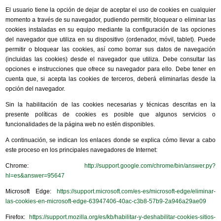
El usuario tiene la opción de dejar de aceptar el uso de cookies en cualquier
momento a través de su navegador, pudiendo permitir, bloquear o eliminar las
cookies instaladas en su equipo mediante la configuración de las opciones
del navegador que utiliza en su dispositivo (ordenador, móvil, tablet). Puede
permitir o bloquear las cookies, así como borrar sus datos de navegación
(incluidas las cookies) desde el navegador que utiliza. Debe consultar las
opciones e instrucciones que ofrece su navegador para ello. Debe tener en
cuenta que, si acepta las cookies de terceros, deberá eliminarlas desde la
opción del navegador.
Sin la habilitación de las cookies necesarias y técnicas descritas en la
presente políticas de cookies es posible que algunos servicios o
funcionalidades de la página web no estén disponibles.
A continuación, se indican los enlaces donde se explica cómo llevar a cabo
este proceso en los principales navegadores de Internet:
Chrome:
http://support.google.com/chrome/bin/answer.py?
hl=es&answer=95647
Microsoft Edge:
https://support.microsoft.com/es-es/microsoft-edge/eliminar-
las-cookies-en-microsoft-edge-63947406-40ac-c3b8-57b9-2a946a29ae09
Firefox:
https://support.mozilla.org/es/kb/habilitar-y-deshabilitar-cookies-sitios-