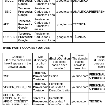
_SIDCC
Proveedor:
Caducidad /
.google.com
ANALÍTICA
Google
Duración: 1 año
Terceros.
Persistente.
_SSID
Proveedor:
Caducidad /
.google.com
ANALÍTICA/PREFEREN
Google
Duración: 1 año
Persistente.
Terceros.
Caducidad /
AEC
Proveedor:
.google.com
TÉCNICA
Duración: 6
Google
meses
Terceros.
Persistente.
CONSENT
Proveedor:
Caducidad /
.google.com
TÉCNICA
Google
Duración: 1 año
THIRD-PARTY COOKIES YOUTUBE
Expiry
Domain
CookieID
Type
Descrip
(Expiry/Duration
(The domain
(ID of the cookie and
(first-party
(Functio
date of the
that the
how it appears in the
or third-
purpose 
cookie once
cookie is
browser cache)
party)
cooki
installed)
linked to)
Terceros.
PERSONAL
YSC
Proveedor:
Sesión
.youtube.com
O PREFER
Youtube
Terceros.
Persistente.
PERSONAL
VISITOR_INFO1_LIVE
Proveedor:
Caducidad /
.youtube.com
O PREFER
Youtube
Duración: 1 año
SID, NID, HSID,
LOGIN_INFO, NID,
Terceros.
Persistente.
APISID, CONSENT,
Proveedor:
Caducidad /
.youtube.com
TÉCNICA
HSID, SAPISID, SID,
Youtube
Duración: 1 año