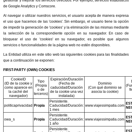
gestionar y mejorar los servicios ofrecidos. Por ejemplo, servicios estadísticos
de Google Analytics y Comscore.
Al navegar o utilizar nuestros servicios, el usuario acepta de manera expresa
el uso que hacemos de las 'cookies'. Sin embargo, el usuario tiene la opción
de impedir la generación de 'cookies' y la eliminación de las mismas mediante
la selección de la correspondiente opción en su navegador. En caso de
bloquear el uso de 'cookies' en su navegador, es posible que algunos
servicios o funcionalidades de la página web no estén disponibles.
La Entidad utiliza en este sitio web las siguientes cookies para las finalidades
que a continuación se exponen:
FIRST-PARTY (OWN) COOKIES
CookieID
Expiración/Duración
Tipo
(ID de la cookie y
(Fecha de
Dominio
(Propia
(Fu
como aparece en
caducidad/Duración
(Con qué dominio se
o de
f
la caché del
de la cookie una vez
asocia la cookie)
terceros)
navegador)
instalada)
Persistente.
ES
politicaprivacidad
Propia
Caducidad/Duración:
www.viajessimpatia.com
NE
1 mes
Persistente.
ES
owa_s
Propia
Caducidad/Duración:
www.viajessimpatia.com
NE
1 año
Persistente.
ES